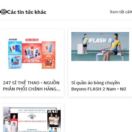
đại lý cần nguồn hàng
thể thao toàn quốc.
pickleball rõ nguồn gốc, dễ
Các tin tức khác
Xem tất cả
bán, xoay vốn nhanh.
247 SỈ THỂ THAO - NGUỒN
Sỉ quần áo bóng chuyền
PHÂN PHỐI CHÍNH HÃNG
Beyono FLASH 2 Nam - Nữ
SẢN PHẨM LIGPRO GIÁ
GỐC CÔNG TY