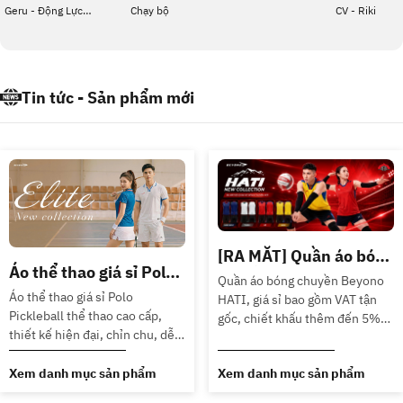
Geru - Động Lực -
Chạy bộ
CV - Riki
Dragon - SVB
Tin tức - Sản phẩm mới
[RA MẮT] Quần áo bóng
Áo thể thao giá sỉ Polo
chuyền Beyono Hati
Quần áo bóng chuyền Beyono
Pickleball PK18 ELITE
giá sỉ - Xuất VAT đầy đủ
Áo thể thao giá sỉ Polo
HATI, giá sỉ bao gồm VAT tận
Pickleball thể thao cao cấp,
gốc, chiết khấu thêm đến 5%
thiết kế hiện đại, chỉn chu, dễ
với doanh số từ 10 triệu/tháng,
mặc. Hàng chính hãng Beyono,
247 Sỉ Thể Thao, hơn 13 năm
giá đã bao gồm VAT, xuất hóa
Xem danh mục sản phẩm
Xem danh mục sản phẩm
uy tín phân phối sỉ đồ thể thao
đơn VAT đầy đủ. Phù hợp shop/
bóng đá cho Quý Đại lý shop